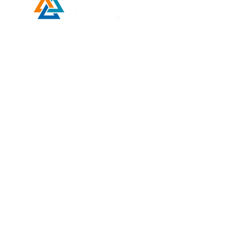
Developed by ESCH x UH IT Partnership
Telephone
713) 780-2208
(
Email
esc@eschouston.org
ENLACES
RÁPIDOS
Solicitud de asistencia
Donar
Make a Payment
Contact Us
Annual Reports