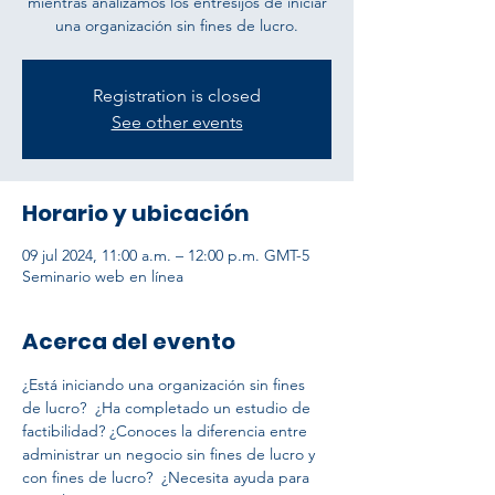
mientras analizamos los entresijos de iniciar
una organización sin fines de lucro.
Registration is closed
See other events
Horario y ubicación
09 jul 2024, 11:00 a.m. – 12:00 p.m. GMT-5
Seminario web en línea
Acerca del evento
¿Está iniciando una organización sin fines 
de lucro?  ¿Ha completado un estudio de 
factibilidad? ¿Conoces la diferencia entre 
administrar un negocio sin fines de lucro y 
con fines de lucro?  ¿Necesita ayuda para 