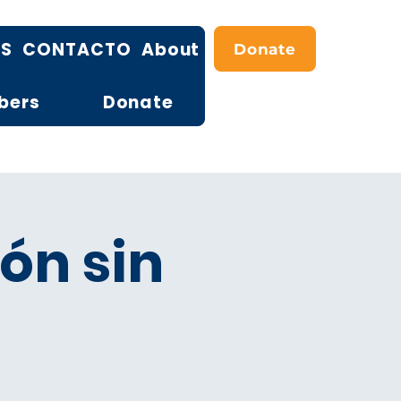
OS
CONTACTO
About
Donate
bers
Donate
ión sin